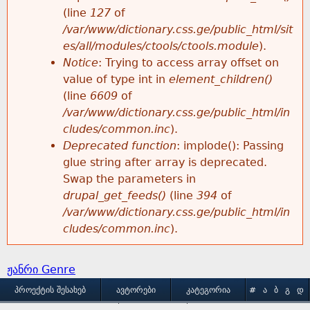
e
(line
127
of
/var/www/dictionary.css.ge/public_html/sit
es/all/modules/ctools/ctools.module
).
Notice
: Trying to access array offset on
value of type int in
element_children()
(line
6609
of
/var/www/dictionary.css.ge/public_html/in
cludes/common.inc
).
Deprecated function
: implode(): Passing
glue string after array is deprecated.
Swap the parameters in
drupal_get_feeds()
(line
394
of
/var/www/dictionary.css.ge/public_html/in
cludes/common.inc
).
ჟანრი Genre
M
ᲞᲠᲝᲔᲥᲢᲘᲡ ᲨᲔᲡᲐᲮᲔᲑ
ᲐᲕᲢᲝᲠᲔᲑᲘ
ᲙᲐᲢᲔᲒᲝᲠᲘᲐ
#
Ა
Ბ
Გ
Დ
Ე
Ვ
Ზ
Თ
Ი