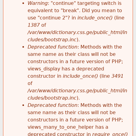
k
Warning
: "continue" targeting switch is
r
e
equivalent to "break". Did you mean to
h
y
use "continue 2"? in
include_once()
(line
o
w
1387
of
e
o
/var/www/dictionary.css.ge/public_html/in
r
r
cludes/bootstrap.inc
).
r
d
Deprecated function
: Methods with the
m
s
same name as their class will not be
e
constructors in a future version of PHP;
e
views_display has a deprecated
constructor in
include_once()
(line
3491
s
of
/var/www/dictionary.css.ge/public_html/in
s
cludes/bootstrap.inc
).
Deprecated function
: Methods with the
a
same name as their class will not be
constructors in a future version of PHP;
g
views_many_to_one_helper has a
deprecated constructor in
require_once()