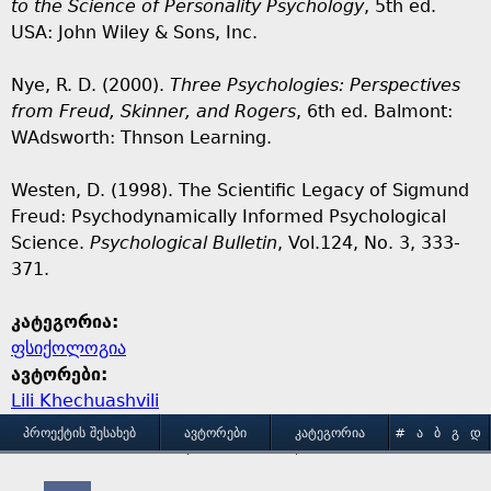
to the Science of Personality Psychology
, 5th ed.
USA: John Wiley & Sons, Inc.
Nye, R. D. (2000).
Three Psychologies: Perspectives
from Freud, Skinner, and Rogers
, 6th ed. Balmont:
WAdsworth: Thnson Learning.
Westen, D. (1998). The Scientific Legacy of Sigmund
Freud: Psychodynamically Informed Psychological
Science.
Psychological Bulletin
, Vol.124, No. 3, 333-
371.
კატეგორია:
ფსიქოლოგია
ავტორები:
Lili Khechuashvili
M
ᲞᲠᲝᲔᲥᲢᲘᲡ ᲨᲔᲡᲐᲮᲔᲑ
ᲐᲕᲢᲝᲠᲔᲑᲘ
ᲙᲐᲢᲔᲒᲝᲠᲘᲐ
#
Ა
Ბ
Გ
Დ
Ე
Ვ
Ზ
Თ
Ი
ᲒᲐᲛᲝᲧᲔᲜᲔᲑᲘᲡ ᲞᲘᲠᲝᲑᲔᲑᲘ
ᲙᲝᲜᲢᲐᲥᲢᲘ
Კ
Ლ
Მ
Ნ
Ო