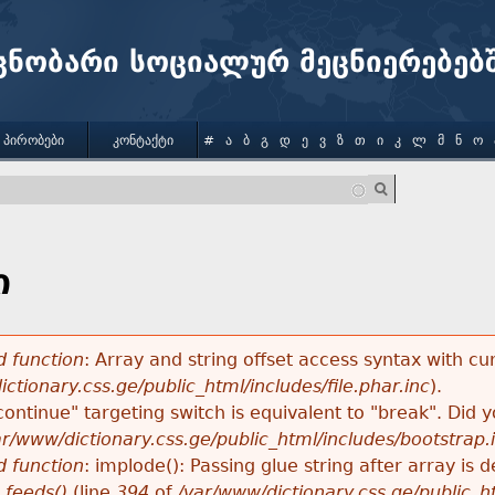
Jump to navigation
ცნობარი სოციალურ მეცნიერებებ
 ᲞᲘᲠᲝᲑᲔᲑᲘ
ᲙᲝᲜᲢᲐᲥᲢᲘ
#
Ა
Ბ
Გ
Დ
Ე
Ვ
Ზ
Თ
Ი
Კ
Ლ
Მ
Ნ
Ო
ი
 function
: Array and string offset access syntax with cu
ctionary.css.ge/public_html/includes/file.phar.inc
).
"continue" targeting switch is equivalent to "break". Did
ar/www/dictionary.css.ge/public_html/includes/bootstrap.
 function
: implode(): Passing glue string after array i
_feeds()
(line
394
of
/var/www/dictionary.css.ge/public_