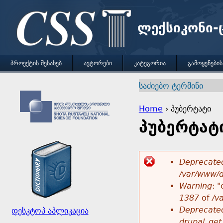
ლექსიკონი-
M
ᲞᲠᲝᲔᲥᲢᲘᲡ ᲨᲔᲡᲐᲮᲔᲑ
ᲐᲕᲢᲝᲠᲔᲑᲘ
ᲙᲐᲢᲔᲒᲝᲠᲘᲐ
ᲒᲐᲛᲝᲧᲔᲜᲔᲑᲘᲡ
E
a
n
t
Home
›
პუბერტატი
i
e
პუბერტატ
Y
r
n
y
o
o
m
Deprecated
u
u
/var/www/di
E
r
e
Warning
: 
k
a
1387
of
/v
r
e
n
Deprecated
დესკტოპ აპლიკაცია
y
r
drupal_get