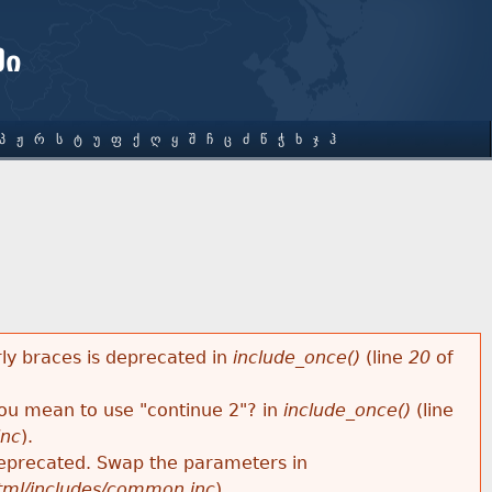
ში
Პ
Ჟ
Რ
Ს
Ტ
Უ
Ფ
Ქ
Ღ
Ყ
Შ
Ჩ
Ც
Ძ
Წ
Ჭ
Ხ
Ჯ
Ჰ
rly braces is deprecated in
include_once()
(line
20
of
 you mean to use "continue 2"? in
include_once()
(line
inc
).
s deprecated. Swap the parameters in
html/includes/common.inc
).