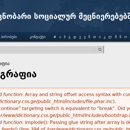
Jump to navigation
ცნობარი სოციალურ მეცნიერებებ
 ᲞᲘᲠᲝᲑᲔᲑᲘ
ᲙᲝᲜᲢᲐᲥᲢᲘ
#
Ა
Ბ
Გ
Დ
Ე
Ვ
Ზ
Თ
Ი
Კ
Ლ
Მ
Ნ
Ო
აფია
გრაფია
 function
: Array and string offset access syntax with cu
ctionary.css.ge/public_html/includes/file.phar.inc
).
"continue" targeting switch is equivalent to "break". Did
ar/www/dictionary.css.ge/public_html/includes/bootstrap.
 function
: implode(): Passing glue string after array i
_feeds()
(line
394
of
/var/www/dictionary.css.ge/public_