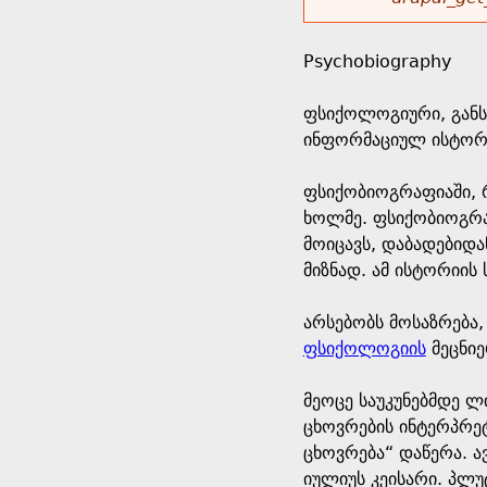
r
w
u
o
e
o
Psychobiography
r
d
h
r
ფსიქოლოგიური, განს
s
ინფორმაციულ ისტორი
e
m
ფსიქობიოგრაფიაში, 
r
e
ხოლმე. ფსიქობიოგრა
მოიცავს, დაბადებიდა
e
s
მიზნად. ამ ისტორიი
s
არსებობს მოსაზრება
ფსიქოლოგიის
მეცნიე
a
მეოცე საუკუნებმდე ლ
g
ცხოვრების ინტერპრეტ
ცხოვრება“ დაწერა. 
e
იულიუს კეისარი. პლ