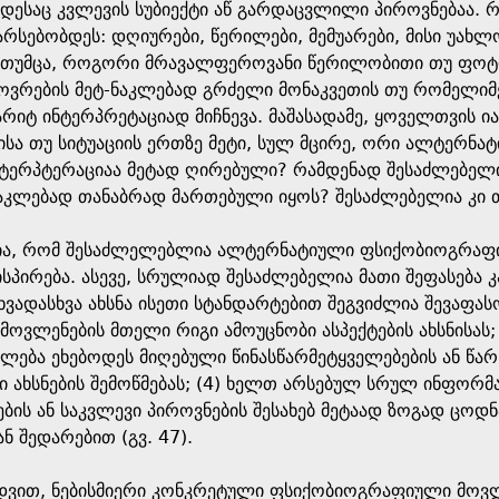
ესაც კვლევის სუბიექტი აწ გარდაცვლილი პიროვნებაა. რო
სებობდეს: დღიურები, წერილები, მემუარები, მისი უახლო
შ. თუმცა, როგორი მრავალფეროვანი წერილობითი თუ ფოტო
ხოვრების მეტ-ნაკლებად გრძელი მონაკვეთის თუ რომელიმ
რიტ ინტერპრეტაციად მიჩნევა. მაშასადამე, ყოველთვის 
ვისა თუ სიტუაციის ერთზე მეტი, სულ მცირე, ორი ალტერნა
ნტერპტერაციაა მეტად ღირებული? რამდენად შესაძლებელი
ნაკლებად თანაბრად მართებული იყოს? შესაძლებელია კი
ჩნია, რომ შესაძლელებლია ალტერნატიული ფსიქობიოგრაფ
პირება. ასევე, სრულიად შესაძლებელია მათი შეფასება 
სხვადასხვა ახსნა ისეთი სტანდარტებით შეგვიძლია შევაფ
 მოვლენების მთელი რიგი ამოუცნობი ასპექტების ახსნისას
იძლება ეხებოდეს მიღებული წინასწარმეტყველებების ან წა
ახსნების შემოწმებას; (4) ხელთ არსებულ სრულ ინფორმა
ების ან საკვლევი პიროვნების შესახებ მეტაად ზოგად ცოდნ
ნ შედარებით (გვ. 47).
ედვით, ნებისმიერი კონკრეტული ფსიქობიოგრაფიული მოვლ