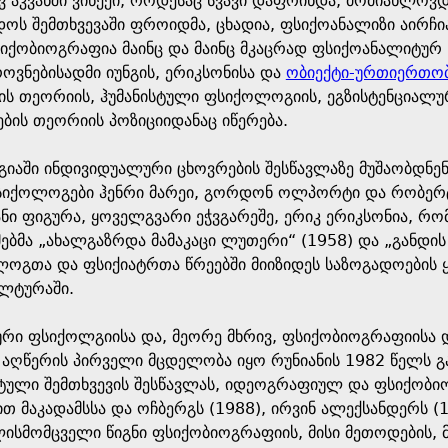
 აკვანში ვიწექი, როდესაც სვავი დაფრინდა, მომიახლოვდ
დოს შემთხვევაში ფროიდმა, ცხადია, ფსიქოანალიზი აირჩ
იქობიოგრაფია მაინც და მაინც მკაცრად ფსიქოანალიტურ ჩ
ოვნებისადმი იუნგის, ერიკსონისა და
ობიექტი-ურთიერთო
ს თეორიის, ჰუმანისტული ფსიქოლოგიის, ეგზისტენციალუ
ების თეორიის პოზიციიდანაც იწერება.
იაში ინდივიდუალური ცხოვრების შესწავლაზე მუშაობდნენ
სიქოლოგები ჰენრი მარეი, გორდონ ოლპორტი და რობერტ
ნი ფიგურა, ყოველგვარი ეჭვგარეშე, ერიკ ერიკსონია, რ
მებმა „ახალგაზრდა მამაკაცი ლუთერი“ (1958) და „განდი
გთა და ფსიქიატრთა წრეებში მიიზიდეს საზოგადოების 
ულტურაში.
იური ფსიქოლგიისა და, მეორე მხრივ, ფსიქობიოგრაფიისა
აღწერის პირველი მცდელობა იყო რუნიანის 1982 წელს გ
ტული შემთხვევის შესწავლას, იდეოგრაფიულ და ფსიქობი
ით მაკადამსსა და ოჩბერგს (1988), ირვინ ალექსანდერს (
ისმომცველი წიგნი ფსიქობიოგრაფიის, მისი მეთოდების, მ