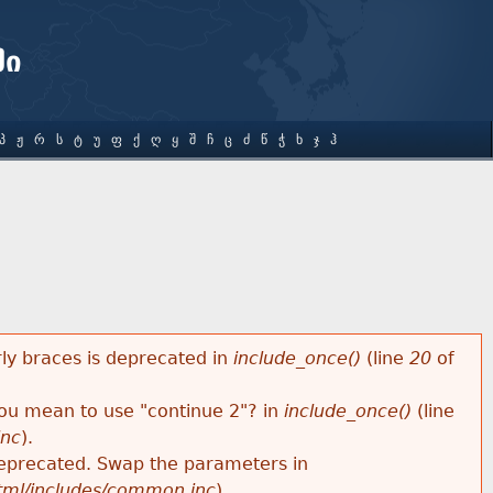
ში
Პ
Ჟ
Რ
Ს
Ტ
Უ
Ფ
Ქ
Ღ
Ყ
Შ
Ჩ
Ც
Ძ
Წ
Ჭ
Ხ
Ჯ
Ჰ
rly braces is deprecated in
include_once()
(line
20
of
 you mean to use "continue 2"? in
include_once()
(line
inc
).
s deprecated. Swap the parameters in
html/includes/common.inc
).