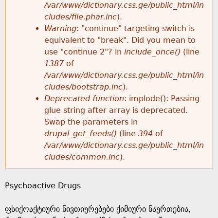
k
/var/www/dictionary.css.ge/public_html/in
r
e
cludes/file.phar.inc
).
h
y
Warning
: "continue" targeting switch is
r
w
equivalent to "break". Did you mean to
e
o
use "continue 2"? in
include_once()
(line
o
r
1387
of
r
d
/var/www/dictionary.css.ge/public_html/in
r
s
cludes/bootstrap.inc
).
e
Deprecated function
: implode(): Passing
m
glue string after array is deprecated.
Swap the parameters in
e
drupal_get_feeds()
(line
394
of
/var/www/dictionary.css.ge/public_html/in
s
cludes/common.inc
).
s
Psychoactive Drugs
a
ფსიქოაქტიური ნივთიერებები ქიმიური ნაერთებია,