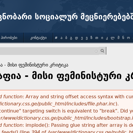
Jump to navigation
ცნობარი სოციალურ მეცნიერებებ
 ᲞᲘᲠᲝᲑᲔᲑᲘ
ᲙᲝᲜᲢᲐᲥᲢᲘ
#
Ა
Ბ
Გ
Დ
Ე
Ვ
Ზ
Თ
Ი
Კ
Ლ
Მ
Ნ
Ო
 - მისი ფემინისტური კრიტიკა
ფია - მისი ფემინისტური კ
 function
: Array and string offset access syntax with cu
ctionary.css.ge/public_html/includes/file.phar.inc
).
"continue" targeting switch is equivalent to "break". Did
ar/www/dictionary.css.ge/public_html/includes/bootstrap.
 function
: implode(): Passing glue string after array i
_feeds()
(line
394
of
/var/www/dictionary.css.ge/public_