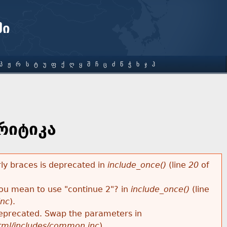
ში
Პ
Ჟ
Რ
Ს
Ტ
Უ
Ფ
Ქ
Ღ
Ყ
Შ
Ჩ
Ც
Ძ
Წ
Ჭ
Ხ
Ჯ
Ჰ
რიტიკა
rly braces is deprecated in
include_once()
(line
20
of
 you mean to use "continue 2"? in
include_once()
(line
inc
).
s deprecated. Swap the parameters in
html/includes/common.inc
).