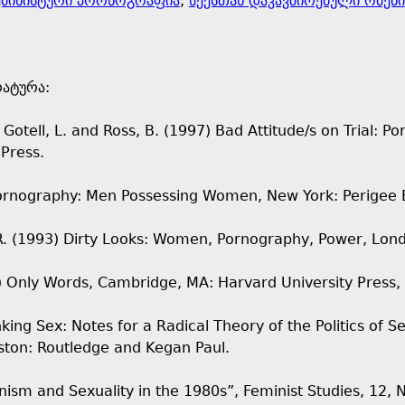
მინისტური პორნოგრაფია
,
სექსთან დაკავშირებული ომები
რატურა:
, Gotell, L. and Ross, B. (1997) Bad Attitude/s on Trial: 
 Press.
Pornography: Men Possessing Women, New York: Perigee 
R. (1993) Dirty Looks: Women, Pornography, Power, London
 Only Words, Cambridge, MA: Harvard University Press,
nking Sex: Notes for a Radical Theory of the Politics of S
ston: Routledge and Kegan Paul.
nism and Sexuality in the 1980s”, Feminist Studies, 12, 