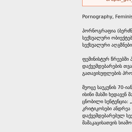
r
w
u
o
e
o
Pornography, Feminist
r
d
h
r
პორნოგრაფია (ბერძნუ
s
სექსუალური ობიექტებ
e
m
სექსუალური აღგზნები
r
e
ფემინისტურ წრეებში 
დაქვემდებარების თვა
e
s
გათავისუფლების პრო
s
მეოცე საუკუნის 70-ი
ისინი მასში ხედავენ 
a
ცნობილი სენტენცია: 
კრიტიკოსები ანდრეა
g
დაქვემდებარებულ სე
მამაკაცისათვის სიამო
e