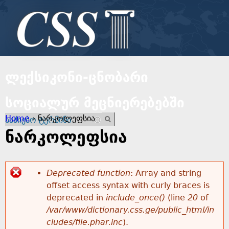
Jump to navigation
ლექსიკონი-ცნობარი
სოციალურ მეცნიერებებში
Y
Home
›
ნარკოლეფსია
E
o
n
ნარკოლეფსია
t
u
e
r
Deprecated function
: Array and string
a
y
offset access syntax with curly braces is
E
o
deprecated in
include_once()
(line
20
of
r
u
/var/www/dictionary.css.ge/public_html/in
r
r
cludes/file.phar.inc
).
e