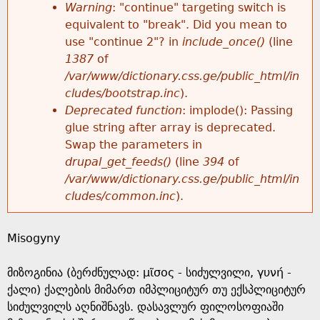
k
Warning
: "continue" targeting switch is
r
e
equivalent to "break". Did you mean to
h
y
use "continue 2"? in
include_once()
(line
o
w
1387
of
e
o
/var/www/dictionary.css.ge/public_html/in
r
r
cludes/bootstrap.inc
).
r
d
Deprecated function
: implode(): Passing
m
s
glue string after array is deprecated.
e
Swap the parameters in
e
drupal_get_feeds()
(line
394
of
/var/www/dictionary.css.ge/public_html/in
s
cludes/common.inc
).
s
Misogyny
a
მიზოგინია (ბერძნულად: μῖσος - სიძულვილი, γυνή -
g
ქალი) ქალების მიმართ იმპლიციტურ თუ ექსპლიციტურ
სიძულვილს აღნიშნავს. დასავლურ ფილოსოფიაში