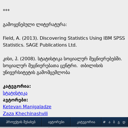
***
გამოყენებული ლიტერატურა:
Field, A. (2013). Discovering Statistics Using IBM SPSS
Statistics. SAGE Publications Ltd.
კისი, ჰ. (2008). სტატისტიკა სოციალურ მეცნიერებებში.
სოციალურ მეცნიერებათა ცენტრი. თბილისის
უნივერსიტეტის გამომცემლობა
კატეგორია:
სტატისტიკა
ავტორები:
Ketevan Manjgaladze
Zaza Khechinashvili
M
ᲞᲠᲝᲔᲥᲢᲘᲡ ᲨᲔᲡᲐᲮᲔᲑ
ᲐᲕᲢᲝᲠᲔᲑᲘ
ᲙᲐᲢᲔᲒᲝᲠᲘᲐ
#
Ა
Ბ
Გ
Დ