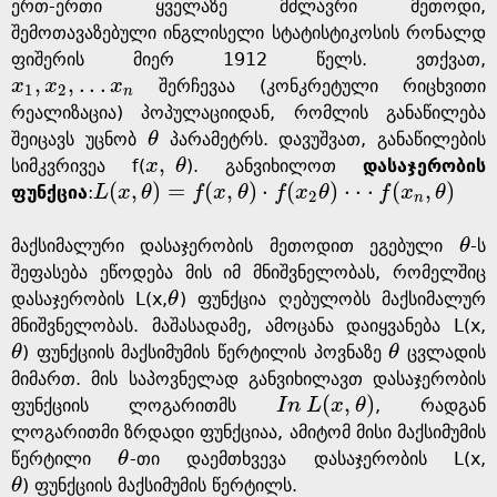
g
ერთ-ერთი ყველაზე მძლავრი მეთოდი,
შემოთავაზებული ინგლისელი სტატისტიკოსის რონალდ
e
ფიშერის მიერ 1912 წელს. ვთქვათ,
,
,
.
.
.
x
x
x
შერჩევაა (კონკრეტული რიცხვითი
x
1
,
x
2
,
.
.
.
x
n
1
2
n
რეალიზაცია) პოპულაციიდან, რომლის განაწილება
შეიცავს უცნობ
θ
პარამეტრს. დავუშვათ, განაწილების
θ
,
სიმკვრივეა f(
x
θ
). განვიხილოთ
დასაჯერობის
x
,
θ
(
,
)
=
(
,
)
⋅
(
)
⋅
⋅
⋅
(
,
)
ფუნქცია
:
L
x
θ
f
x
θ
f
x
θ
f
x
θ
L
(
x
,
θ
)
=
f
(
x
,
θ
)
·
f
(
x
2
θ
)
·
·
·
f
(
x
n
,
θ
)
2
n
მაქსიმალური დასაჯერობის მეთოდით ეგებული
θ
-ს
θ
შეფასება ეწოდება მის იმ მნიშვნელობას, რომელშიც
დასაჯერობის L(x,
θ
) ფუნქცია ღებულობს მაქსიმალურ
θ
მნიშვნელობას. მაშასადამე, ამოცანა დაიყვანება L(x,
θ
) ფუნქციის მაქსიმუმის წერტილის პოვნაზე
θ
ცვლადის
θ
θ
მიმართ. მის საპოვნელად განვიხილავთ დასაჯერობის
(
,
)
ფუნქციის ლოგარითმს
I
n
L
x
θ
, რადგან
I
n
L
(
x
,
θ
)
ლოგარითმი ზრდადი ფუნქციაა, ამიტომ მისი მაქსიმუმის
წერტილი
θ
-თი დაემთხვევა დასაჯერობის L(x,
θ
θ
) ფუნქციის მაქსიმუმის წერტილს.
θ