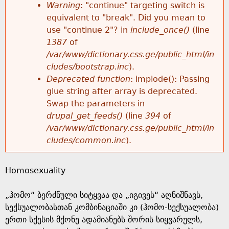
k
Warning
: "continue" targeting switch is
r
e
equivalent to "break". Did you mean to
h
y
use "continue 2"? in
include_once()
(line
o
w
1387
of
e
o
/var/www/dictionary.css.ge/public_html/in
r
r
cludes/bootstrap.inc
).
r
d
Deprecated function
: implode(): Passing
m
s
glue string after array is deprecated.
e
Swap the parameters in
e
drupal_get_feeds()
(line
394
of
/var/www/dictionary.css.ge/public_html/in
s
cludes/common.inc
).
s
Homosexuality
a
„ჰომო“ ბერძნული სიტყვაა და „იგივეს“ აღნიშნავს,
g
სექსუალობასთან კომბინაციაში კი (ჰომო-სექსუალობა)
ერთი სქესის მქონე ადამიანებს შორის სიყვარულს,