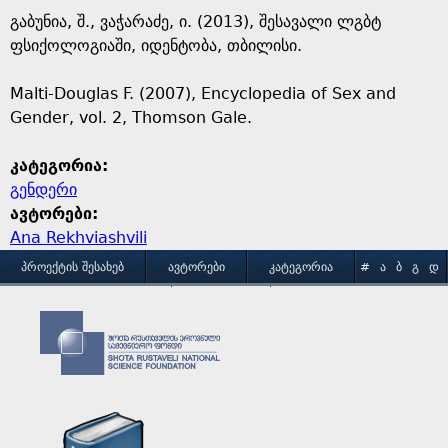
გაბუნია, შ., ვაჭარაძე, ი. (2013), შესავალი ლგბტ
ფსიქოლოგიაში, იდენტობა, თბილისი.
Malti-Douglas F. (2007), Encyclopedia of Sex and
Gender, vol. 2, Thomson Gale.
კატეგორია:
გენდერი
ავტორები:
Ana Rekhviashvili
M
ᲞᲠᲝᲔᲥᲢᲘᲡ ᲨᲔᲡᲐᲮᲔᲑ
ᲐᲕᲢᲝᲠᲔᲑᲘ
ᲙᲐᲢᲔᲒᲝᲠᲘᲐ
#
Ა
Ბ
Გ
Დ
Ე
Ვ
Ზ
Თ
Ი
ᲒᲐᲛᲝᲧᲔᲜᲔᲑᲘᲡ ᲞᲘᲠᲝᲑᲔᲑᲘ
ᲙᲝᲜᲢᲐᲥᲢᲘ
a
Კ
Ლ
Მ
Ნ
Ო
Პ
Ჟ
Რ
Ს
Ტ
i
Უ
Ფ
Ქ
Ღ
Ყ
Შ
Ჩ
Ც
Ძ
Წ
n
Ჭ
Ხ
Ჯ
Ჰ