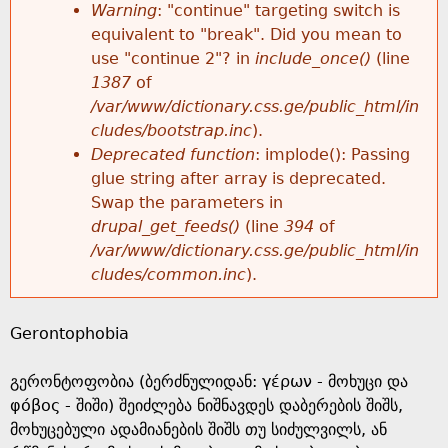
k
Warning
: "continue" targeting switch is
r
e
equivalent to "break". Did you mean to
h
y
use "continue 2"? in
include_once()
(line
o
w
1387
of
e
o
/var/www/dictionary.css.ge/public_html/in
r
r
cludes/bootstrap.inc
).
r
d
Deprecated function
: implode(): Passing
m
s
glue string after array is deprecated.
e
Swap the parameters in
e
drupal_get_feeds()
(line
394
of
/var/www/dictionary.css.ge/public_html/in
s
cludes/common.inc
).
s
Gerontophobia
a
გერონტოფობია (ბერძნულიდან: γέρων - მოხუცი და
g
φόβος - შიში) შეიძლება ნიშნავდეს დაბერების შიშს,
მოხუცებული ადამიანების შიშს თუ სიძულვილს, ან