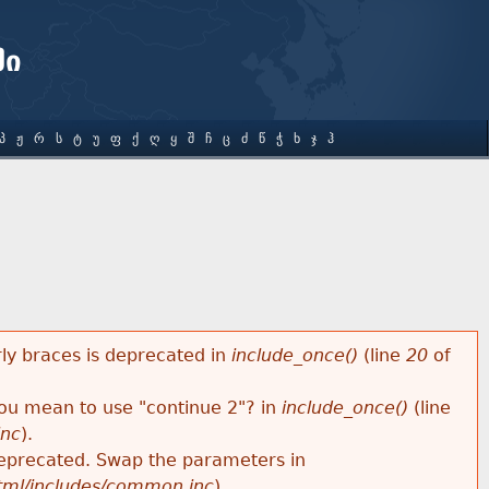
ში
Პ
Ჟ
Რ
Ს
Ტ
Უ
Ფ
Ქ
Ღ
Ყ
Შ
Ჩ
Ც
Ძ
Წ
Ჭ
Ხ
Ჯ
Ჰ
rly braces is deprecated in
include_once()
(line
20
of
 you mean to use "continue 2"? in
include_once()
(line
inc
).
s deprecated. Swap the parameters in
html/includes/common.inc
).