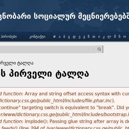
Jump to navigation
ცნობარი სოციალურ მეცნიერებებ
 ᲞᲘᲠᲝᲑᲔᲑᲘ
ᲙᲝᲜᲢᲐᲥᲢᲘ
#
Ა
Ბ
Გ
Დ
Ე
Ვ
Ზ
Თ
Ი
Კ
Ლ
Მ
Ნ
Ო
პირველი ტალღა
ის პირველი ტალღა
 function
: Array and string offset access syntax with cu
ctionary.css.ge/public_html/includes/file.phar.inc
).
"continue" targeting switch is equivalent to "break". Did
ar/www/dictionary.css.ge/public_html/includes/bootstrap.
 function
: implode(): Passing glue string after array i
_feeds()
(line
394
of
/var/www/dictionary.css.ge/public_