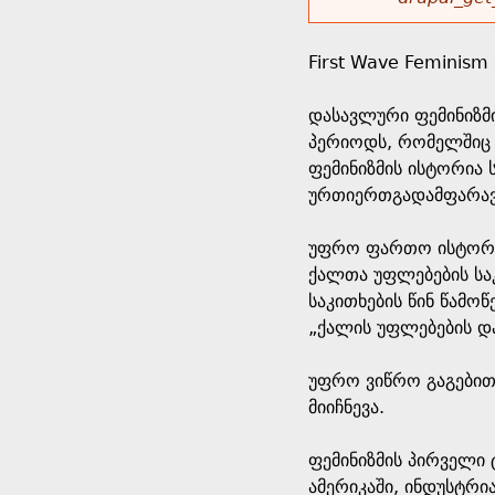
r
w
u
o
e
o
First Wave Feminism
r
d
h
r
დასავლური ფემინიზმ
s
პერიოდს, რომელშიც 
e
m
ფემინიზმის ისტორია 
ურთიერთგადამფარავ
r
e
უფრო ფართო ისტორიუ
e
s
ქალთა უფლებების საკ
საკითხების წინ წამო
s
„ქალის უფლებების და
a
უფრო ვიწრო გაგებით,
მიიჩნევა.
g
ფემინიზმის პირველი 
e
ამერიკაში, ინდუსტრი