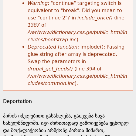
k
Warning
: "continue" targeting switch is
r
e
equivalent to "break". Did you mean to
h
y
use "continue 2"? in
include_once()
(line
o
w
1387
of
e
o
/var/www/dictionary.css.ge/public_html/in
r
r
cludes/bootstrap.inc
).
r
d
Deprecated function
: implode(): Passing
m
s
glue string after array is deprecated.
e
Swap the parameters in
e
drupal_get_feeds()
(line
394
of
/var/www/dictionary.css.ge/public_html/in
s
cludes/common.inc
).
s
Deportation
a
პირის იძულებითი გასახლება, გაძევება სხვა
g
სახელმწიფოში. იგი ძირითადად გამოიყენება უცხოელ
და მოქალაქეობის არმქონე პირთა მიმართ,