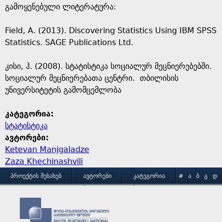
გამოყენებული ლიტერატურა:
Field, A. (2013). Discovering Statistics Using IBM SPSS
Statistics. SAGE Publications Ltd.
კისი, ჰ. (2008). სტატისტიკა სოციალურ მეცნიერებებში.
სოციალურ მეცნიერებათა ცენტრი. თბილისის
უნივერსიტეტის გამომცემლობა
კატეგორია:
სტატისტიკა
ავტორები:
Ketevan Manjgaladze
Zaza Khechinashvili
M
ᲞᲠᲝᲔᲥᲢᲘᲡ ᲨᲔᲡᲐᲮᲔᲑ
ᲐᲕᲢᲝᲠᲔᲑᲘ
ᲙᲐᲢᲔᲒᲝᲠᲘᲐ
#
Ა
Ბ
Გ
Დ
Ე
Ვ
Ზ
Თ
Ი
ᲒᲐᲛᲝᲧᲔᲜᲔᲑᲘᲡ ᲞᲘᲠᲝᲑᲔᲑᲘ
ᲙᲝᲜᲢᲐᲥᲢᲘ
a
Კ
Ლ
Მ
Ნ
Ო
Პ
Ჟ
Რ
Ს
Ტ