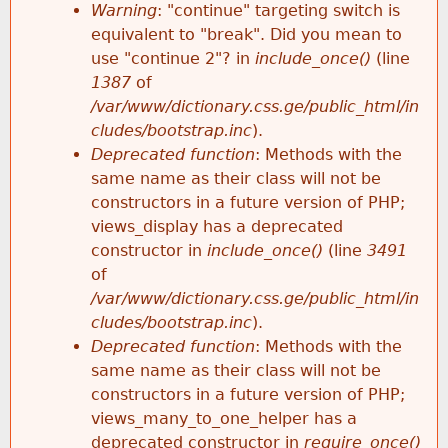
k
Warning
: "continue" targeting switch is
r
e
equivalent to "break". Did you mean to
h
y
use "continue 2"? in
include_once()
(line
o
w
1387
of
e
o
/var/www/dictionary.css.ge/public_html/in
r
r
cludes/bootstrap.inc
).
r
d
Deprecated function
: Methods with the
m
s
same name as their class will not be
e
constructors in a future version of PHP;
e
views_display has a deprecated
constructor in
include_once()
(line
3491
s
of
/var/www/dictionary.css.ge/public_html/in
s
cludes/bootstrap.inc
).
Deprecated function
: Methods with the
a
same name as their class will not be
constructors in a future version of PHP;
g
views_many_to_one_helper has a
deprecated constructor in
require_once()