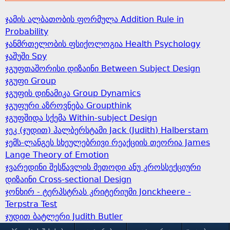
ჯამის ალბათობის ფორმულა Addition Rule in
Probability
ჯანმრთელობის ფსიქოლოგია Health Psychology
ჯაშუში Spy
ჯგუფთაშორისი დიზაინი Between Subject Design
ჯგუფი Group
ჯგუფის დინამიკა Group Dynamics
ჯგუფური აზროვნება Groupthink
ჯგუფშიდა სქემა Within-subject Design
ჯეკ (ჯუდით) ჰალბერსტამი Jack (Judith) Halberstam
ჯემს-ლანგეს სხეულებრივი რეაქციის თეორია James
Lange Theory of Emotion
ჯვარედინი შესწავლის მეთოდი ანუ კროსსექციური
დიზაინი Cross-sectional Design
ჯონხირ - ტერპსტრას კრიტერიუმი Jonckheere -
Terpstra Test
ჯუდით ბატლერი Judith Butler