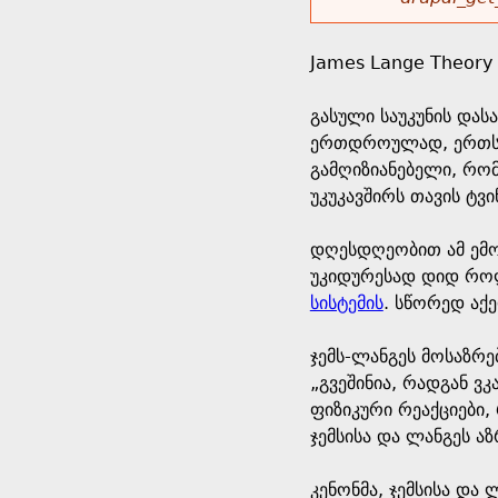
r
w
u
o
e
o
James Lange Theory 
r
d
h
r
გასული საუკუნის და
s
ერთდროულად, ერთსა დ
e
m
გამღიზიანებელი, რო
უკუკავშირს თავის ტვი
r
e
დღესდღეობით ამ ემო
e
s
უკიდურესად დიდ როლ
სისტემის
. სწორედ აქ
s
ჯემს-ლანგეს მოსაზრე
a
„გვეშინია, რადგან ვ
ფიზიკური რეაქციები, 
g
ჯემსისა და ლანგეს ა
e
კენონმა, ჯემსისა დ