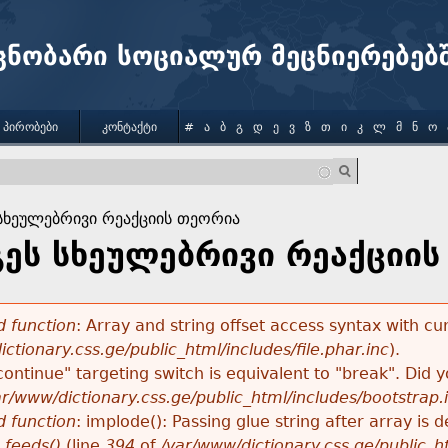
Jump to navigation
ცნობარი სოციალურ მეცნიერებებ
 ᲞᲘᲠᲝᲑᲔᲑᲘ
ᲙᲝᲜᲢᲐᲥᲢᲘ
#
Ა
Ბ
Გ
Დ
Ე
Ვ
Ზ
Თ
Ი
Კ
Ლ
Მ
Ნ
Ო
 სხეულებრივი რეაქციის თეორია
გეს სხეულებრივი რეაქციი
 function
: Array and string offset access syntax with cu
ctionary.css.ge/public_html/includes/file.phar.inc
).
"continue" targeting switch is equivalent to "break". Did
ar/www/dictionary.css.ge/public_html/includes/bootstrap.
 function
: implode(): Passing glue string after array i
_feeds()
(line
394
of
/var/www/dictionary.css.ge/public_