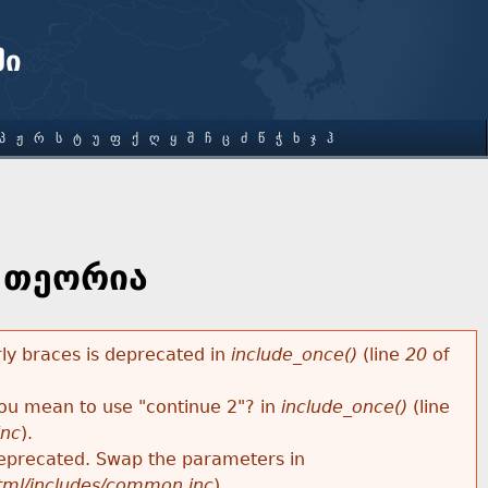
ში
Პ
Ჟ
Რ
Ს
Ტ
Უ
Ფ
Ქ
Ღ
Ყ
Შ
Ჩ
Ც
Ძ
Წ
Ჭ
Ხ
Ჯ
Ჰ
ს თეორია
rly braces is deprecated in
include_once()
(line
20
of
 you mean to use "continue 2"? in
include_once()
(line
inc
).
s deprecated. Swap the parameters in
html/includes/common.inc
).