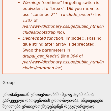
k
Warning
: "continue" targeting switch is
r
e
equivalent to "break". Did you mean to
h
y
use "continue 2"? in
include_once()
(line
o
w
1387
of
e
o
/var/www/dictionary.css.ge/public_html/in
r
r
cludes/bootstrap.inc
).
r
d
Deprecated function
: implode(): Passing
m
s
glue string after array is deprecated.
e
Swap the parameters in
e
drupal_get_feeds()
(line
394
of
/var/www/dictionary.css.ge/public_html/in
s
cludes/common.inc
).
s
Group
a
ერთმანეთთან ურთიერთობაში მყოფ ადამიანთა
g
გარკვეული რაოდენობის ერთობლიობა. ინდივიდები
შეიძლება ურთიერთქმედებდნენ რეგულარულად