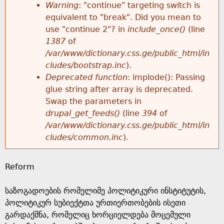
k
Warning
: "continue" targeting switch is
r
e
equivalent to "break". Did you mean to
h
y
use "continue 2"? in
include_once()
(line
o
w
1387
of
e
o
/var/www/dictionary.css.ge/public_html/in
r
r
cludes/bootstrap.inc
).
r
d
Deprecated function
: implode(): Passing
m
s
glue string after array is deprecated.
e
Swap the parameters in
e
drupal_get_feeds()
(line
394
of
/var/www/dictionary.css.ge/public_html/in
s
cludes/common.inc
).
s
Reform
a
საზოგადოების რომელიმე პოლიტიკური ინსტიტუტის,
g
პოლიტიკურ სუბიექტთა ურთიერთობების ისეთი
გარდაქმნა, რომელიც ხორციელდება მოცემული