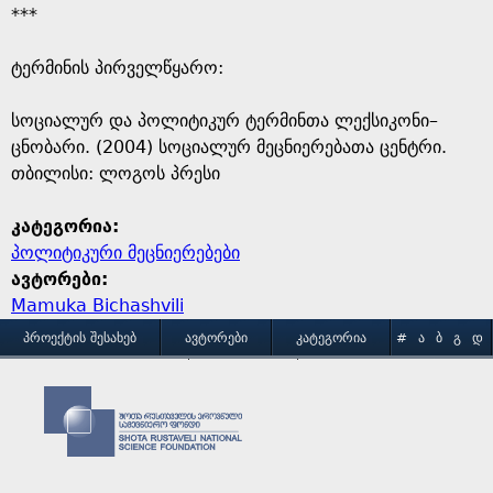
***
ტერმინის პირველწყარო: ​
​სოციალურ და პოლიტიკურ ტერმინთა ლექსიკონი–
ცნობარი. (2004) სოციალურ მეცნიერებათა ცენტრი.
თბილისი: ლოგოს პრესი
კატეგორია:
პოლიტიკური მეცნიერებები
ავტორები:
Mamuka Bichashvili
M
ᲞᲠᲝᲔᲥᲢᲘᲡ ᲨᲔᲡᲐᲮᲔᲑ
ᲐᲕᲢᲝᲠᲔᲑᲘ
ᲙᲐᲢᲔᲒᲝᲠᲘᲐ
#
Ა
Ბ
Გ
Დ
Ე
Ვ
Ზ
Თ
Ი
ᲒᲐᲛᲝᲧᲔᲜᲔᲑᲘᲡ ᲞᲘᲠᲝᲑᲔᲑᲘ
ᲙᲝᲜᲢᲐᲥᲢᲘ
a
Კ
Ლ
Მ
Ნ
Ო
Პ
Ჟ
Რ
Ს
Ტ
i
Უ
Ფ
Ქ
Ღ
Ყ
Შ
Ჩ
Ც
Ძ
Წ