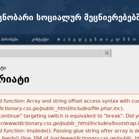
Jump to navigation
ცნობარი სოციალურ მეცნიერებებ
 ᲞᲘᲠᲝᲑᲔᲑᲘ
ᲙᲝᲜᲢᲐᲥᲢᲘ
#
Ა
Ბ
Გ
Დ
Ე
Ვ
Ზ
Თ
Ი
Კ
Ლ
Მ
Ნ
Ო
ტი
რიატი
 function
: Array and string offset access syntax with cu
ctionary.css.ge/public_html/includes/file.phar.inc
).
"continue" targeting switch is equivalent to "break". Did
ar/www/dictionary.css.ge/public_html/includes/bootstrap.
 function
: implode(): Passing glue string after array i
_feeds()
(line
394
of
/var/www/dictionary.css.ge/public_