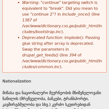
k
Warning
: "continue" targeting switch is
r
e
equivalent to "break". Did you mean to
h
y
use "continue 2"? in
include_once()
(line
o
w
1387
of
e
o
/var/www/dictionary.css.ge/public_html/in
r
r
cludes/bootstrap.inc
).
r
d
Deprecated function
: implode(): Passing
m
s
glue string after array is deprecated.
e
Swap the parameters in
e
drupal_get_feeds()
(line
394
of
/var/www/dictionary.css.ge/public_html/in
s
cludes/common.inc
).
s
Nationalization
a
მიწასა და ნაციონალური მეურნეობის მნიშვნელოვანი
g
ნაწილის (მრეწველობა, ბანკები, ტრანსპორტი,
კავშირგბმულობა და სხვ.) კერძო სკუთრებიდან