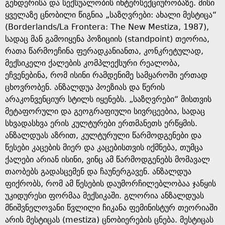
e
გენდერისა და სექსუალობის ინტერსექციურობაზე. მისი
ყველაზე ცნობილი წიგნია „საზღვრები: ახალი მესტიცა“
(Borderlands/La Frontera: The New Mestiza, 1987),
სადაც მან გამოიყენა პოზიციის (standpoint) თეორია,
რათა წარმოეჩინა ფერადკანიანთა, კონკრეტულად,
მექსიკელი ქალების კომპლექსური რეალობა,
ეჩვენებინა, რომ ისინი რამდენიმე სამყაროში ერთად
ცხოვრობენ. ანზალდუა პოეზიას და წერის
არაკონვენციურ სტილს იყენებს. „საზღვრები“ მისთვის
მეტაფორული და გეოგრაფიული სივრცეებია, სადაც
სხვადასხვა ერის კულტურები ერთმანეთს ერწყმის.
ანზალდუას აზრით, კულტურული წარმოდგენები და
წესები კაცების მიერ და კაცებისთვის იქმნება, თუმცა
ქალები არიან ისინი, ვინც ამ წარმოდგენებს მომავალ
თაობებს გადასცემენ და ჩაუნერგავენ. ანზალდუა
ფიქრობს, რომ ამ წესების დაუმორჩილებლობაა ჯანყის
უკიდურესი ფორმაა მექსიკაში. გლორია ანზალდუას
მნიშვნელოვანი წვლილი ჩიკანა ფემინისტურ თეორიაში
არის მესტიცას (mestiza) ცნობიერების ცნება. მესტიცას