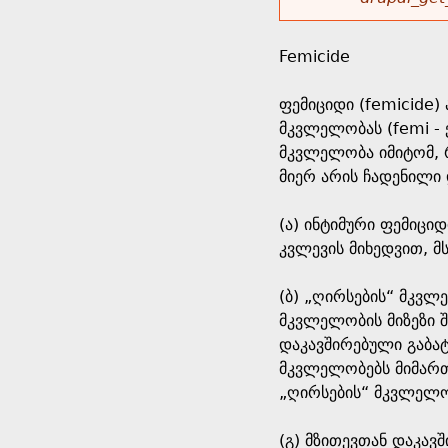
r
w
u
o
e
o
Femicide
r
d
h
r
ფემიციდი (femicide)
s
მკვლელობას (femi - 
e
m
მკვლელობა იმიტომ, რ
მიერ არის ჩადენილი 
r
e
(ა) ინტიმური ფემიცი
e
s
კვლევის მიხედვით, 
s
(ბ) „ღირსების“ მკვლე
მკვლელობის მიზეზი შ
a
დაკავშირებული გაბა
მკვლელობებს მიმართ
g
„ღირსების“ მკვლელო
e
(გ) მზითევთან დაკავ