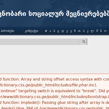
Jump to navigation
ცნობარი სოციალურ მეცნიერებებ
 ᲞᲘᲠᲝᲑᲔᲑᲘ
ᲙᲝᲜᲢᲐᲥᲢᲘ
#
Ა
Ბ
Გ
Დ
Ე
Ვ
Ზ
Თ
Ი
Კ
Ლ
Მ
Ნ
Ო
 function
: Array and string offset access syntax with cu
ctionary.css.ge/public_html/includes/file.phar.inc
).
"continue" targeting switch is equivalent to "break". Did
ar/www/dictionary.css.ge/public_html/includes/bootstrap.
 function
: implode(): Passing glue string after array i
_feeds()
(line
394
of
/var/www/dictionary.css.ge/public_