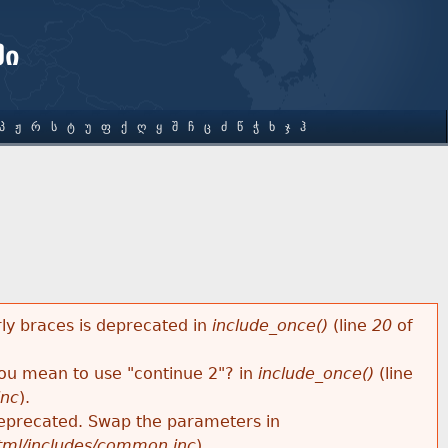
ში
Პ
Ჟ
Რ
Ს
Ტ
Უ
Ფ
Ქ
Ღ
Ყ
Შ
Ჩ
Ც
Ძ
Წ
Ჭ
Ხ
Ჯ
Ჰ
rly braces is deprecated in
include_once()
(line
20
of
 you mean to use "continue 2"? in
include_once()
(line
inc
).
s deprecated. Swap the parameters in
html/includes/common.inc
).