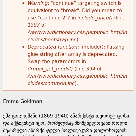
k
Warning
: "continue" targeting switch is
r
e
equivalent to "break". Did you mean to
h
y
use "continue 2"? in
include_once()
(line
o
w
1387
of
e
o
/var/www/dictionary.css.ge/public_html/in
r
r
cludes/bootstrap.inc
).
r
d
Deprecated function
: implode(): Passing
m
s
glue string after array is deprecated.
e
Swap the parameters in
e
drupal_get_feeds()
(line
394
of
/var/www/dictionary.css.ge/public_html/in
s
cludes/common.inc
).
s
Emma Goldman
a
ემა გოლდმანი (1869-1940) ანარქისტი თეორეტიკოსი
g
და აქტივისტი იყო, რომელმაც მნიშვნელოვანი როლი
შეასრულა ანარქისტული პოლიტიკური ფილოსოფიის