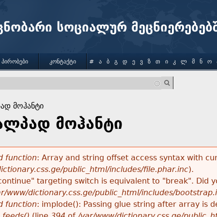
Jump to navigation
ცნობარი სოციალურ მეცნიერებებ
 ᲞᲘᲠᲝᲑᲔᲑᲘ
ᲙᲝᲜᲢᲐᲥᲢᲘ
#
Ა
Ბ
Გ
Დ
Ე
Ვ
Ზ
Თ
Ი
Კ
Ლ
Მ
Ნ
Ო
ად მოჰანტი
ალპად მოჰანტი
 function
: Array and string offset access syntax with cu
ctionary.css.ge/public_html/includes/file.phar.inc
).
"continue" targeting switch is equivalent to "break". Did
ar/www/dictionary.css.ge/public_html/includes/bootstrap.
 function
: implode(): Passing glue string after array i
_feeds()
(line
394
of
/var/www/dictionary.css.ge/public_