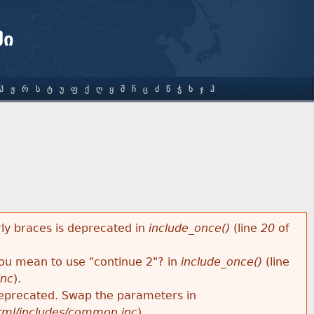
ში
Პ
Ჟ
Რ
Ს
Ტ
Უ
Ფ
Ქ
Ღ
Ყ
Შ
Ჩ
Ც
Ძ
Წ
Ჭ
Ხ
Ჯ
Ჰ
rly braces is deprecated in
include_once()
(line
20
of
 you mean to use "continue 2"? in
include_once()
(line
inc
).
s deprecated. Swap the parameters in
html/includes/common.inc
).