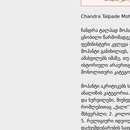
r
w
u
o
e
o
Chandra Talpade Mo
r
d
h
r
ჩანდრა ტალპად მოჰა
s
ცნობილი წარმომადგენ
e
m
ფემინისტური კვლევა დ
მოჰანტი განიხილავს,
r
e
ამახვილებს იმაზე, თ
ისტორიული არაერთგვ
e
s
მონოლითური კატეგო
s
მოჰანტი აკრიტიკებს 
ანალიზის კატეგორია.
a
და სურვილები, მიუხე
რომლებითაც „ქალი“,
g
მსხვერპლი; 2. კოლონ
5. რელიგიური იდეოლ
e
დაქვემდებარების სა