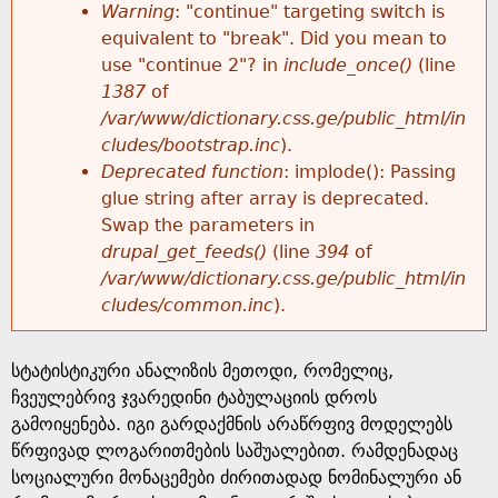
k
Warning
: "continue" targeting switch is
r
e
equivalent to "break". Did you mean to
h
y
use "continue 2"? in
include_once()
(line
o
w
1387
of
e
o
/var/www/dictionary.css.ge/public_html/in
r
r
cludes/bootstrap.inc
).
r
d
Deprecated function
: implode(): Passing
m
s
glue string after array is deprecated.
e
Swap the parameters in
e
drupal_get_feeds()
(line
394
of
/var/www/dictionary.css.ge/public_html/in
s
cludes/common.inc
).
s
სტატისტიკური ანალიზის მეთოდი, რომელიც,
a
ჩვეულებრივ ჯვარედინი ტაბულაციის დროს
გამოიყენება. იგი გარდაქმნის არაწრფივ მოდელებს
g
წრფივად ლოგარითმების საშუალებით. რამდენადაც
სოციალური მონაცემები ძირითადად ნომინალური ან