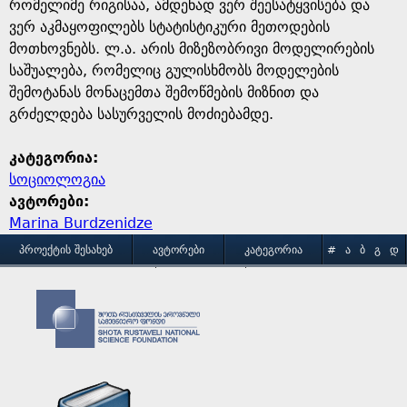
e
რომელიმე რიგისაა, ამდენად ვერ შეესატყვისება და
ვერ აკმაყოფილებს სტატისტიკური მეთოდების
მოთხოვნებს. ლ.ა. არის მიზეზობრივი მოდელირების
საშუალება, რომელიც გულისხმობს მოდელების
შემოტანას მონაცემთა შემოწმების მიზნით და
გრძელდება სასურველის მოძიებამდე.
კატეგორია:
სოციოლოგია
ავტორები:
Marina Burdzenidze
M
ᲞᲠᲝᲔᲥᲢᲘᲡ ᲨᲔᲡᲐᲮᲔᲑ
ᲐᲕᲢᲝᲠᲔᲑᲘ
ᲙᲐᲢᲔᲒᲝᲠᲘᲐ
#
Ა
Ბ
Გ
Დ
Ე
Ვ
Ზ
Თ
Ი
ᲒᲐᲛᲝᲧᲔᲜᲔᲑᲘᲡ ᲞᲘᲠᲝᲑᲔᲑᲘ
ᲙᲝᲜᲢᲐᲥᲢᲘ
a
Კ
Ლ
Მ
Ნ
Ო
Პ
Ჟ
Რ
Ს
Ტ
i
Უ
Ფ
Ქ
Ღ
Ყ
Შ
Ჩ
Ც
Ძ
Წ
n
Ჭ
Ხ
Ჯ
Ჰ