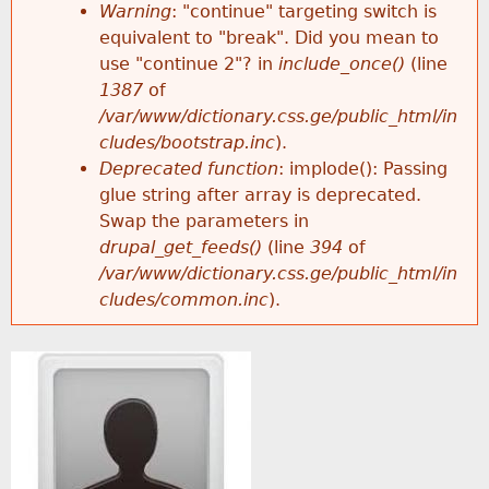
k
Warning
: "continue" targeting switch is
r
e
equivalent to "break". Did you mean to
h
y
use "continue 2"? in
include_once()
(line
o
w
1387
of
e
o
/var/www/dictionary.css.ge/public_html/in
r
r
cludes/bootstrap.inc
).
r
d
Deprecated function
: implode(): Passing
m
s
glue string after array is deprecated.
e
Swap the parameters in
e
drupal_get_feeds()
(line
394
of
/var/www/dictionary.css.ge/public_html/in
s
cludes/common.inc
).
s
a
g