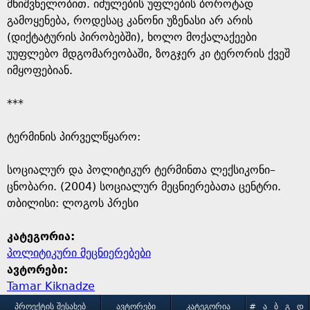
e
მნიშვნელობით. იძულების უფლების ბოროტად
გამოყენება, როდესაც კანონი უზენასი არ არის
(დიქტატურის პირობებში), ხოლო მოქალაქეები
უუფლებო მდგომარეობაში, ზოგჯერ კი ტერორის ქვეშ
იმყოფებიან.
***
ტერმინის პირველწყარო: ​
​სოციალურ და პოლიტიკურ ტერმინთა ლექსიკონი–
ცნობარი. (2004) სოციალურ მეცნიერებათა ცენტრი.
თბილისი: ლოგოს პრესი
კატეგორია:
პოლიტიკური მეცნიერებები
ავტორები:
Tamar Kiknadze
ᲞᲠᲝᲔᲥᲢᲘᲡ ᲨᲔᲡᲐᲮᲔᲑ
ᲐᲕᲢᲝᲠᲔᲑᲘ
ᲙᲐᲢᲔᲒᲝᲠᲘᲐ
#
Ა
Ბ
Გ
Დ