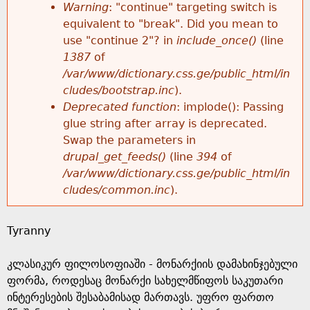
k
Warning
: "continue" targeting switch is
r
e
equivalent to "break". Did you mean to
h
y
use "continue 2"? in
include_once()
(line
o
w
1387
of
e
o
/var/www/dictionary.css.ge/public_html/in
r
r
cludes/bootstrap.inc
).
r
d
Deprecated function
: implode(): Passing
m
s
glue string after array is deprecated.
e
Swap the parameters in
e
drupal_get_feeds()
(line
394
of
/var/www/dictionary.css.ge/public_html/in
s
cludes/common.inc
).
s
Tyranny
a
კლასიკურ ფილოსოფიაში - მონარქიის დამახინჯებული
g
ფორმა, როდესაც მონარქი სახელმწიფოს საკუთარი
ინტერესების შესაბამისად მართავს. უფრო ფართო