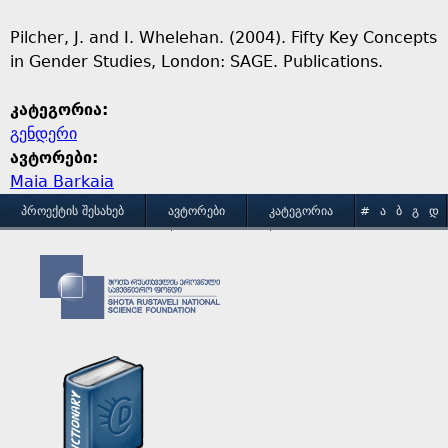
Pilcher, J. and I. Whelehan. (2004). Fifty Key Concepts
in Gender Studies, London: SAGE. Publications.
კატეგორია:
გენდერი
ავტორები:
Maia Barkaia
M
ᲞᲠᲝᲔᲥᲢᲘᲡ ᲨᲔᲡᲐᲮᲔᲑ
ᲐᲕᲢᲝᲠᲔᲑᲘ
ᲙᲐᲢᲔᲒᲝᲠᲘᲐ
#
Ა
Ბ
Გ
Დ
Ე
Ვ
Ზ
Თ
Ი
ᲒᲐᲛᲝᲧᲔᲜᲔᲑᲘᲡ ᲞᲘᲠᲝᲑᲔᲑᲘ
ᲙᲝᲜᲢᲐᲥᲢᲘ
a
Კ
Ლ
Მ
Ნ
Ო
Პ
Ჟ
Რ
Ს
Ტ
i
Უ
Ფ
Ქ
Ღ
Ყ
Შ
Ჩ
Ც
Ძ
Წ
n
Ჭ
Ხ
Ჯ
Ჰ
m