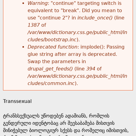
k
Warning
: "continue" targeting switch is
r
e
equivalent to "break". Did you mean to
h
y
use "continue 2"? in
include_once()
(line
o
w
1387
of
e
o
/var/www/dictionary.css.ge/public_html/in
r
r
cludes/bootstrap.inc
).
r
d
Deprecated function
: implode(): Passing
m
s
glue string after array is deprecated.
e
Swap the parameters in
e
drupal_get_feeds()
(line
394
of
/var/www/dictionary.css.ge/public_html/in
s
cludes/common.inc
).
s
Transsexual
a
ტრანსსექსუალს უწოდებენ ადამიანს, რომლის
g
გენდერული იდენტობაც არ შეესაბამება მისთვის
მინიჭებულ ბიოლოგიურ სქესს და რომელიც იმისთვის,