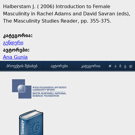
Halberstam J. ( 2006) Introduction to Female
Masculinity in Rachel Adams and David Savran (eds),
The Masculinity Studies Reader, pp. 355-375.
კატეგორია:
გენდერი
ავტორები:
Ana Gunia
M
ᲞᲠᲝᲔᲥᲢᲘᲡ ᲨᲔᲡᲐᲮᲔᲑ
ᲐᲕᲢᲝᲠᲔᲑᲘ
ᲙᲐᲢᲔᲒᲝᲠᲘᲐ
#
Ა
Ბ
Გ
Დ
Ე
Ვ
Ზ
Თ
Ი
ᲒᲐᲛᲝᲧᲔᲜᲔᲑᲘᲡ ᲞᲘᲠᲝᲑᲔᲑᲘ
ᲙᲝᲜᲢᲐᲥᲢᲘ
a
Კ
Ლ
Მ
Ნ
Ო
Პ
Ჟ
Რ
Ს
Ტ
i
Უ
Ფ
Ქ
Ღ
Ყ
Შ
Ჩ
Ც
Ძ
Წ
n
Ჭ
Ხ
Ჯ
Ჰ
m