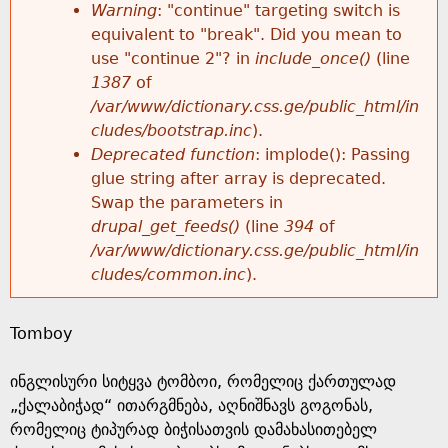
k
Warning
: "continue" targeting switch is
r
e
equivalent to "break". Did you mean to
h
y
use "continue 2"? in
include_once()
(line
o
w
1387
of
e
o
/var/www/dictionary.css.ge/public_html/in
r
r
cludes/bootstrap.inc
).
r
d
Deprecated function
: implode(): Passing
m
s
glue string after array is deprecated.
e
Swap the parameters in
e
drupal_get_feeds()
(line
394
of
/var/www/dictionary.css.ge/public_html/in
s
cludes/common.inc
).
s
Tomboy
a
ინგლისური სიტყვა ტომბოი, რომელიც ქართულად
g
„ქალაბიჭად“ ითარგმნება, აღნიშნავს გოგონას,
რომელიც ტიპურად ბიჭისათვის დამახასითებელ