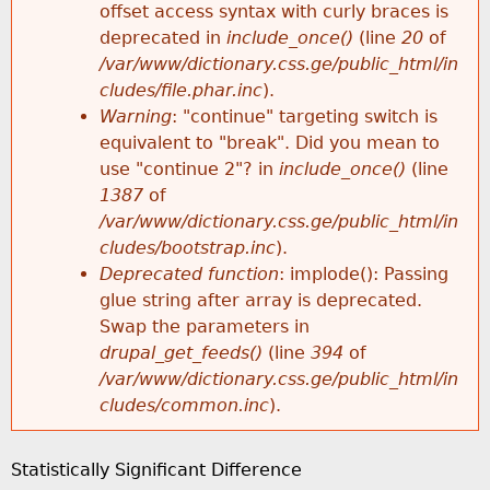
k
offset access syntax with curly braces is
E
e
deprecated in
include_once()
(line
20
of
h
y
/var/www/dictionary.css.ge/public_html/in
r
w
cludes/file.phar.inc
).
e
o
Warning
: "continue" targeting switch is
r
r
equivalent to "break". Did you mean to
r
d
use "continue 2"? in
include_once()
(line
o
s
1387
of
e
/var/www/dictionary.css.ge/public_html/in
r
cludes/bootstrap.inc
).
Deprecated function
: implode(): Passing
m
glue string after array is deprecated.
Swap the parameters in
e
drupal_get_feeds()
(line
394
of
/var/www/dictionary.css.ge/public_html/in
s
cludes/common.inc
).
s
Statistically Significant Difference