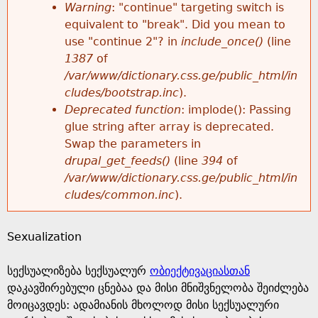
k
Warning
: "continue" targeting switch is
r
e
equivalent to "break". Did you mean to
h
y
use "continue 2"? in
include_once()
(line
o
w
1387
of
e
o
/var/www/dictionary.css.ge/public_html/in
r
r
cludes/bootstrap.inc
).
r
d
Deprecated function
: implode(): Passing
m
s
glue string after array is deprecated.
e
Swap the parameters in
e
drupal_get_feeds()
(line
394
of
/var/www/dictionary.css.ge/public_html/in
s
cludes/common.inc
).
s
Sexualization
a
სექსუალიზება სექსუალურ
ობიექტივაციასთან
g
დაკავშირებული ცნებაა და მისი მნიშვნელობა შეიძლება
მოიცავდეს: ადამიანის მხოლოდ მისი სექსუალური