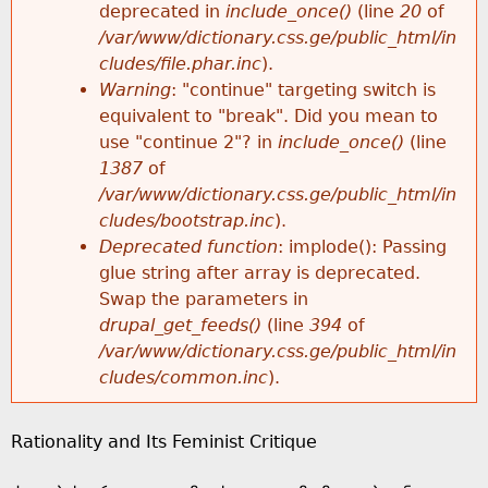
k
deprecated in
include_once()
(line
20
of
e
/var/www/dictionary.css.ge/public_html/in
h
r
y
cludes/file.phar.inc
).
w
Warning
: "continue" targeting switch is
e
r
o
equivalent to "break". Did you mean to
r
use "continue 2"? in
include_once()
(line
r
o
d
1387
of
s
/var/www/dictionary.css.ge/public_html/in
e
r
cludes/bootstrap.inc
).
Deprecated function
: implode(): Passing
m
glue string after array is deprecated.
Swap the parameters in
e
drupal_get_feeds()
(line
394
of
/var/www/dictionary.css.ge/public_html/in
s
cludes/common.inc
).
s
Rationality and Its Feminist Critique
a