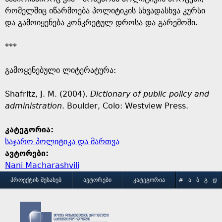
რომელშიც იწარმოება პოლიტიკის სხვადასხვა კურსი
და გამოიყენება კონკრეტულ დროსა და გარემოში.
***
გამოყენებული ლიტერატურა:
Shafritz, J. M. (2004).
Dictionary of public policy and
administration
. Boulder, Colo: Westview Press.
კატეგორია:
საჯარო პოლიტიკა და მართვა
ავტორები:
Nani Macharashvili
M
ᲞᲠᲝᲔᲥᲢᲘᲡ ᲨᲔᲡᲐᲮᲔᲑ
ᲐᲕᲢᲝᲠᲔᲑᲘ
ᲙᲐᲢᲔᲒᲝᲠᲘᲐ
#
Ა
Ბ
Გ
Დ
Ე
Ვ
Ზ
Თ
Ი
ᲒᲐᲛᲝᲧᲔᲜᲔᲑᲘᲡ ᲞᲘᲠᲝᲑᲔᲑᲘ
ᲙᲝᲜᲢᲐᲥᲢᲘ
a
Კ
Ლ
Მ
Ნ
Ო
Პ
Ჟ
Რ
Ს
Ტ