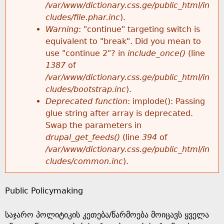
k
/var/www/dictionary.css.ge/public_html/in
r
e
cludes/file.phar.inc
).
h
y
Warning
: "continue" targeting switch is
r
w
equivalent to "break". Did you mean to
e
o
use "continue 2"? in
include_once()
(line
o
r
1387
of
r
d
/var/www/dictionary.css.ge/public_html/in
r
s
cludes/bootstrap.inc
).
e
Deprecated function
: implode(): Passing
m
glue string after array is deprecated.
Swap the parameters in
e
drupal_get_feeds()
(line
394
of
/var/www/dictionary.css.ge/public_html/in
s
cludes/common.inc
).
s
Public Policymaking
a
საჯარო პოლიტიკის კეთება/წარმოება მოიცავს ყველა