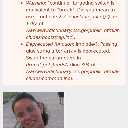
k
Warning
: "continue" targeting switch is
r
e
equivalent to "break". Did you mean to
h
y
use "continue 2"? in
include_once()
(line
o
w
1387
of
e
o
/var/www/dictionary.css.ge/public_html/in
r
r
cludes/bootstrap.inc
).
r
d
Deprecated function
: implode(): Passing
m
s
glue string after array is deprecated.
e
Swap the parameters in
e
drupal_get_feeds()
(line
394
of
/var/www/dictionary.css.ge/public_html/in
s
cludes/common.inc
).
s
a
g