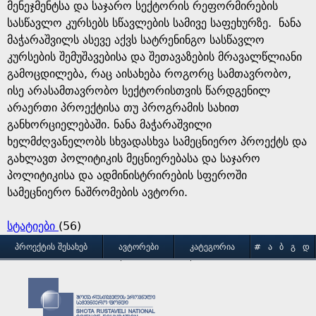
მენეჯმენტსა და საჯარო სექტორის რეფორმირების
სასწავლო კურსებს სწავლების სამივე საფეხურზე. ნანა
მაჭარაშვილს ასევე აქვს სატრენინგო სასწავლო
კურსების შემუშავებისა და შეთავაზების მრავალწლიანი
გამოცდილება, რაც აისახება როგორც სამთავრობო,
ისე არასამთავრობო სექტორისთვის წარდგენილ
არაერთი პროექტისა თუ პროგრამის სახით
განხორციელებაში. ნანა მაჭარაშვილი
ხელმძღვანელობს სხვადასხვა სამეცნიერო პროექტს და
გახლავთ პოლიტიკის მეცნიერებასა და საჯარო
პოლიტიკისა და ადმინისტრირების სფეროში
სამეცნიერო ნაშრომების ავტორი.
სტატიები
(56)
M
ᲞᲠᲝᲔᲥᲢᲘᲡ ᲨᲔᲡᲐᲮᲔᲑ
ᲐᲕᲢᲝᲠᲔᲑᲘ
ᲙᲐᲢᲔᲒᲝᲠᲘᲐ
#
Ა
Ბ
Გ
Დ
Ე
Ვ
Ზ
Თ
Ი
ᲒᲐᲛᲝᲧᲔᲜᲔᲑᲘᲡ ᲞᲘᲠᲝᲑᲔᲑᲘ
ᲙᲝᲜᲢᲐᲥᲢᲘ
a
Კ
Ლ
Მ
Ნ
Ო
Პ
Ჟ
Რ
Ს
Ტ