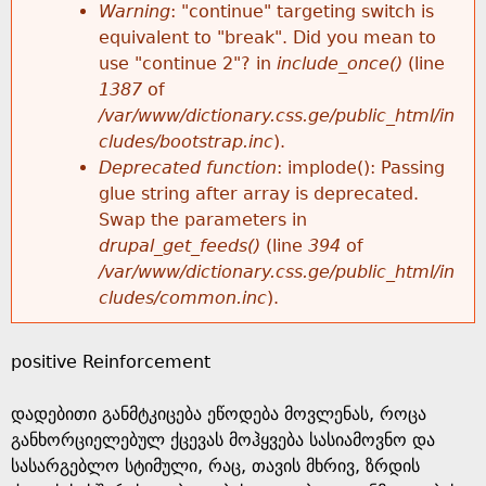
k
Warning
: "continue" targeting switch is
r
e
equivalent to "break". Did you mean to
h
y
use "continue 2"? in
include_once()
(line
o
w
1387
of
e
o
/var/www/dictionary.css.ge/public_html/in
r
r
cludes/bootstrap.inc
).
r
d
Deprecated function
: implode(): Passing
m
s
glue string after array is deprecated.
e
Swap the parameters in
e
drupal_get_feeds()
(line
394
of
/var/www/dictionary.css.ge/public_html/in
s
cludes/common.inc
).
s
positive Reinforcement
a
დადებითი განმტკიცება ეწოდება მოვლენას, როცა
g
განხორციელებულ ქცევას მოჰყვება სასიამოვნო და
სასარგებლო სტიმული, რაც, თავის მხრივ, ზრდის