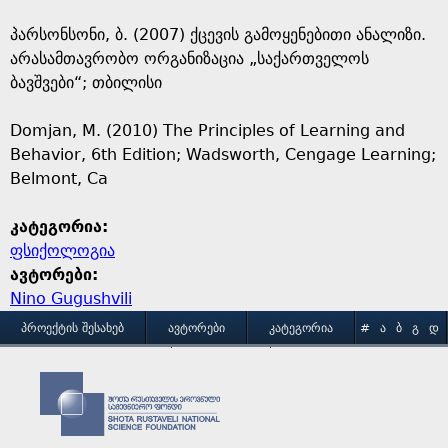
პარსონსონი, ბ. (2007) ქცევის გამოყენებითი ანალიზი.
არასამთავრობო ორგანიზაცია „საქართველოს
ბავშვები“; თბილისი
Domjan, M. (2010) The Principles of Learning and
Behavior, 6th Edition; Wadsworth, Cengage Learning;
Belmont, Ca
კატეგორია:
ფსიქოლოგია
ავტორები:
Nino Gugushvili
M
ᲞᲠᲝᲔᲥᲢᲘᲡ ᲨᲔᲡᲐᲮᲔᲑ
ᲐᲕᲢᲝᲠᲔᲑᲘ
ᲙᲐᲢᲔᲒᲝᲠᲘᲐ
#
Ა
Ბ
Გ
Დ
Ე
Ვ
Ზ
Თ
Ი
ᲒᲐᲛᲝᲧᲔᲜᲔᲑᲘᲡ ᲞᲘᲠᲝᲑᲔᲑᲘ
ᲙᲝᲜᲢᲐᲥᲢᲘ
a
Კ
Ლ
Მ
Ნ
Ო
Პ
Ჟ
Რ
Ს
Ტ
i
Უ
Ფ
Ქ
Ღ
Ყ