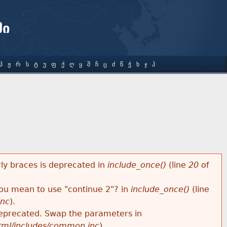
ში
Პ
Ჟ
Რ
Ს
Ტ
Უ
Ფ
Ქ
Ღ
Ყ
Შ
Ჩ
Ც
Ძ
Წ
Ჭ
Ხ
Ჯ
Ჰ
rly braces is deprecated in
include_once()
(line
20
of
 you mean to use "continue 2"? in
include_once()
(line
inc
).
s deprecated. Swap the parameters in
html/includes/common.inc
).