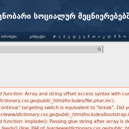
Jump to navigation
ცნობარი სოციალურ მეცნიერებებ
 ᲞᲘᲠᲝᲑᲔᲑᲘ
ᲙᲝᲜᲢᲐᲥᲢᲘ
#
Ა
Ბ
Გ
Დ
Ე
Ვ
Ზ
Თ
Ი
Კ
Ლ
Მ
Ნ
Ო
 function
: Array and string offset access syntax with cu
ctionary.css.ge/public_html/includes/file.phar.inc
).
"continue" targeting switch is equivalent to "break". Did
ar/www/dictionary.css.ge/public_html/includes/bootstrap.
 function
: implode(): Passing glue string after array i
_feeds()
(line
394
of
/var/www/dictionary.css.ge/public_