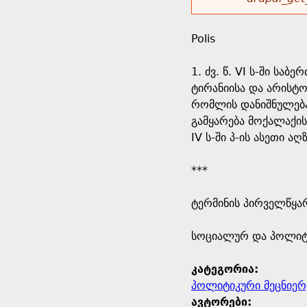
r
w
u
o
e
o
Polis
r
d
h
r
1. ძვ. წ. VI ს-ში ს
s
ტირანიისა და არისტ
e
m
რომლის დანიშნულებაც
გამყარება მოქალაქის
r
e
IV ს-ში პ-ის ასეთი 
e
s
***
s
ტერმინის პირველწყარ
a
​სოციალურ და პოლიტ
g
კატეგორია:
პოლიტიკური მეცნიერ
e
ავტორები: