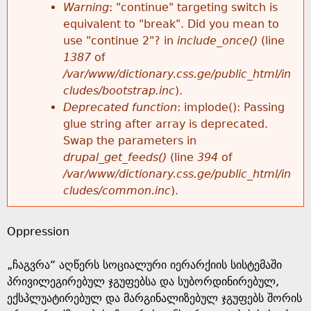
k
Warning
: "continue" targeting switch is
r
e
equivalent to "break". Did you mean to
h
y
use "continue 2"? in
include_once()
(line
o
w
1387
of
e
o
/var/www/dictionary.css.ge/public_html/in
r
r
cludes/bootstrap.inc
).
r
d
Deprecated function
: implode(): Passing
m
s
glue string after array is deprecated.
e
Swap the parameters in
e
drupal_get_feeds()
(line
394
of
/var/www/dictionary.css.ge/public_html/in
s
cludes/common.inc
).
s
Oppression
a
„ჩაგვრა“ აღწერს სოციალური იერარქიის სისტემაში
g
პრივილეგირებულ ჯგუფებსა და სუბორდინირებულ,
ექსპლუატირებულ და მარგინალიზებულ ჯგუფებს შორის