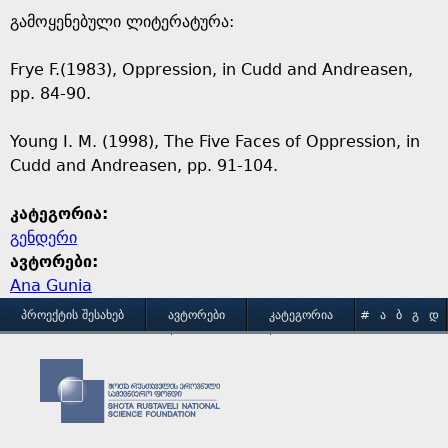
გამოყენებული ლიტერატურა:
Frye F.(1983), Oppression, in Cudd and Andreasen,
pp. 84-90.
Young I. M. (1998), The Five Faces of Oppression, in
Cudd and Andreasen, pp. 91-104.
კატეგორია:
გენდერი
ავტორები:
Ana Gunia
M
ᲞᲠᲝᲔᲥᲢᲘᲡ ᲨᲔᲡᲐᲮᲔᲑ
ᲐᲕᲢᲝᲠᲔᲑᲘ
ᲙᲐᲢᲔᲒᲝᲠᲘᲐ
#
Ა
Ბ
Გ
Დ
Ე
Ვ
Ზ
Თ
Ი
ᲒᲐᲛᲝᲧᲔᲜᲔᲑᲘᲡ ᲞᲘᲠᲝᲑᲔᲑᲘ
ᲙᲝᲜᲢᲐᲥᲢᲘ
a
Კ
Ლ
Მ
Ნ
Ო
Პ
Ჟ
Რ
Ს
Ტ
i
Უ
Ფ
Ქ
Ღ
Ყ
Შ
Ჩ
Ც
Ძ
Წ