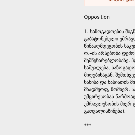
r
w
u
o
e
o
Opposition
r
d
h
r
1. საზოგადოების შიგ
s
გაბატონებული უმრავ
e
m
წინააღმდეგობის საკუ
ო.–ის არსებობა დემ
r
e
შემწყნარებლობაზე, პ
საშუალება, საზოგად
e
s
მიღებისაგან. შემთხვ
სახისა და ხასიათის 
s
მზადმყოფ, ზომიერ, 
უმცირესობას წარმოად
a
უმრავლესობის მიერ გ
გათვალისწინება).
g
***
e