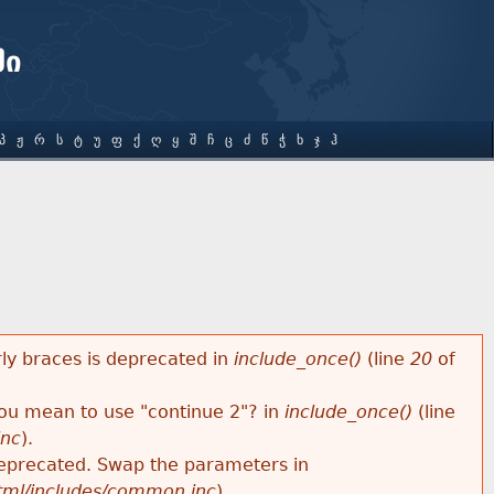
ში
Პ
Ჟ
Რ
Ს
Ტ
Უ
Ფ
Ქ
Ღ
Ყ
Შ
Ჩ
Ც
Ძ
Წ
Ჭ
Ხ
Ჯ
Ჰ
rly braces is deprecated in
include_once()
(line
20
of
 you mean to use "continue 2"? in
include_once()
(line
inc
).
s deprecated. Swap the parameters in
html/includes/common.inc
).