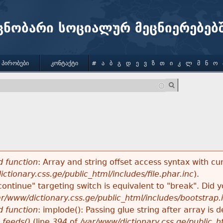
Jump to navigation
ცნობარი სოციალურ მეცნიერებებ
 ᲞᲘᲠᲝᲑᲔᲑᲘ
ᲙᲝᲜᲢᲐᲥᲢᲘ
#
Ა
Ბ
Გ
Დ
Ე
Ვ
Ზ
Თ
Ი
Კ
Ლ
Მ
Ნ
Ო
 function
: Array and string offset access syntax with cu
ctionary.css.ge/public_html/includes/file.phar.inc
).
"continue" targeting switch is equivalent to "break". Did
ar/www/dictionary.css.ge/public_html/includes/bootstrap.
 function
: implode(): Passing glue string after array i
_feeds()
(line
394
of
/var/www/dictionary.css.ge/public_