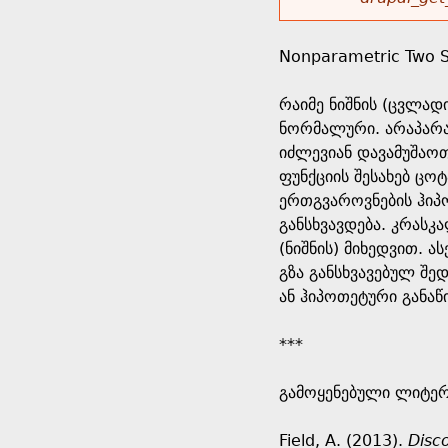
r
w
u
o
e
o
Nonparametric Two 
r
d
h
r
რაიმე ნიშნის (ცვლად
s
ნორმალური. არაპარამ
e
m
იძლევიან დავამუშაოთ
ფუნქციის შესახებ ცო
r
e
ერთგვაროვნების ჰიპო
განსხვავდება. კრასკ
e
s
(ნიშნის) მიხედვით. 
გზა განსხვავებულ შედ
s
ან ჰიპოთეტური განაწ
a
***
g
გამოყენებული ლიტერ
e
Field, A. (2013).
Disco