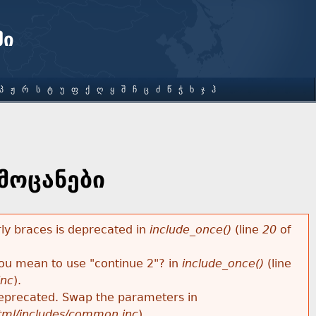
ში
Პ
Ჟ
Რ
Ს
Ტ
Უ
Ფ
Ქ
Ღ
Ყ
Შ
Ჩ
Ც
Ძ
Წ
Ჭ
Ხ
Ჯ
Ჰ
მოცანები
rly braces is deprecated in
include_once()
(line
20
of
 you mean to use "continue 2"? in
include_once()
(line
inc
).
s deprecated. Swap the parameters in
html/includes/common.inc
).