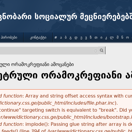
Jump to navigation
ცნობარი სოციალურ მეცნიერებებ
 ᲞᲘᲠᲝᲑᲔᲑᲘ
ᲙᲝᲜᲢᲐᲥᲢᲘ
#
Ა
Ბ
Გ
Დ
Ე
Ვ
Ზ
Თ
Ი
Კ
Ლ
Მ
Ნ
Ო
ული ორამოკრეფიანი ამოცანები
ეტრული ორამოკრეფიანი ა
 function
: Array and string offset access syntax with cu
ctionary.css.ge/public_html/includes/file.phar.inc
).
"continue" targeting switch is equivalent to "break". Did
ar/www/dictionary.css.ge/public_html/includes/bootstrap.
 function
: implode(): Passing glue string after array i
_feeds()
(line
394
of
/var/www/dictionary.css.ge/public_