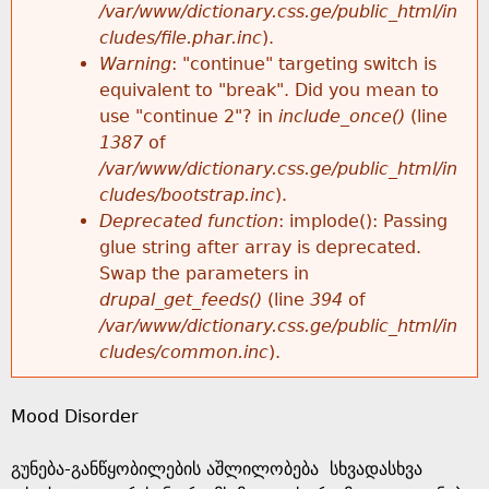
k
/var/www/dictionary.css.ge/public_html/in
r
e
cludes/file.phar.inc
).
h
y
Warning
: "continue" targeting switch is
r
w
equivalent to "break". Did you mean to
e
o
use "continue 2"? in
include_once()
(line
o
r
1387
of
r
d
/var/www/dictionary.css.ge/public_html/in
r
s
cludes/bootstrap.inc
).
e
Deprecated function
: implode(): Passing
m
glue string after array is deprecated.
Swap the parameters in
e
drupal_get_feeds()
(line
394
of
/var/www/dictionary.css.ge/public_html/in
s
cludes/common.inc
).
s
Mood Disorder
a
გუნება-განწყობილების აშლილობება სხვადასხვა