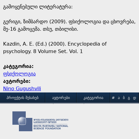
გამოყენებული ლიტერატურა:
გერიგი, ზიმბარდო (2009). ფსიქოლოგია და ცხოვრება,
მე-16 გამოცემა. თსუ, თბილისი.
Kazdin, A. E. (Ed.) (2000). Encyclopedia of
psychology. 8 Volume Set. Vol. 1
კატეგორია:
ფსიქოლოგია
ავტორები:
Nino Gugushvili
M
ᲞᲠᲝᲔᲥᲢᲘᲡ ᲨᲔᲡᲐᲮᲔᲑ
ᲐᲕᲢᲝᲠᲔᲑᲘ
ᲙᲐᲢᲔᲒᲝᲠᲘᲐ
#
Ა
Ბ
Გ
Დ
Ე
Ვ
Ზ
Თ
Ი
ᲒᲐᲛᲝᲧᲔᲜᲔᲑᲘᲡ ᲞᲘᲠᲝᲑᲔᲑᲘ
ᲙᲝᲜᲢᲐᲥᲢᲘ
a
Კ
Ლ
Მ
Ნ
Ო
Პ
Ჟ
Რ
Ს
Ტ
i
Უ
Ფ
Ქ
Ღ
Ყ
Შ
Ჩ
Ც
Ძ
Წ