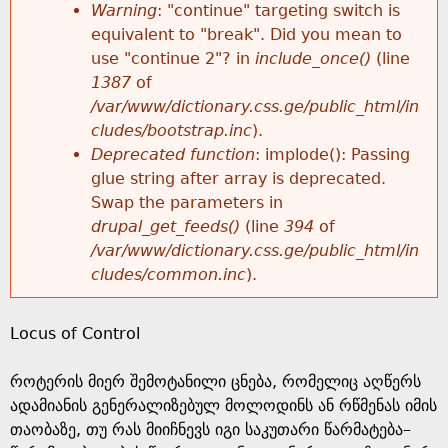
k
Warning
: "continue" targeting switch is
r
e
equivalent to "break". Did you mean to
h
y
use "continue 2"? in
include_once()
(line
o
w
1387
of
e
o
/var/www/dictionary.css.ge/public_html/in
r
r
cludes/bootstrap.inc
).
r
d
Deprecated function
: implode(): Passing
m
s
glue string after array is deprecated.
e
Swap the parameters in
e
drupal_get_feeds()
(line
394
of
/var/www/dictionary.css.ge/public_html/in
s
cludes/common.inc
).
s
Locus of Control
a
როტერის მიერ შემოტანილი ცნება, რომელიც აღწერს
g
ადამიანის გენერალიზებულ მოლოდინს ან რწმენას იმის
თაობაზე, თუ რას მიიჩნევს იგი საკუთარი წარმატება–