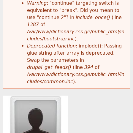
k
Warning
: "continue" targeting switch is
r
e
equivalent to "break". Did you mean to
h
y
use "continue 2"? in
include_once()
(line
o
w
1387
of
e
o
/var/www/dictionary.css.ge/public_html/in
r
r
cludes/bootstrap.inc
).
r
d
Deprecated function
: implode(): Passing
m
s
glue string after array is deprecated.
e
Swap the parameters in
e
drupal_get_feeds()
(line
394
of
/var/www/dictionary.css.ge/public_html/in
s
cludes/common.inc
).
s
a
g