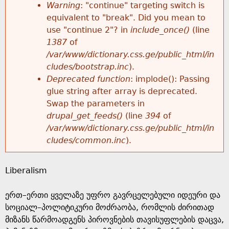
k
Warning
: "continue" targeting switch is
r
e
equivalent to "break". Did you mean to
h
y
use "continue 2"? in
include_once()
(line
o
w
1387
of
e
o
/var/www/dictionary.css.ge/public_html/in
r
r
cludes/bootstrap.inc
).
r
d
Deprecated function
: implode(): Passing
m
s
glue string after array is deprecated.
e
Swap the parameters in
e
drupal_get_feeds()
(line
394
of
/var/www/dictionary.css.ge/public_html/in
s
cludes/common.inc
).
s
Liberalism
a
ერთ–ერთი ყველაზე უფრო გავრცელებული იდეური და
g
სოციალ–პოლიტიკური მოძრაობა, რომლის ძირითად
მიზანს წარმოადგენს პიროვნების თავისუფლების დაცვა,