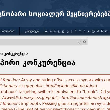
Jump to navigation
ცნობარი სოციალურ მეცნიერებებ
 ᲞᲘᲠᲝᲑᲔᲑᲘ
ᲙᲝᲜᲢᲐᲥᲢᲘ
#
Ა
Ბ
Გ
Დ
Ე
Ვ
Ზ
Თ
Ი
Კ
Ლ
Მ
Ნ
Ო
ი კონკურენცია
პირი კონკურენცია
 function
: Array and string offset access syntax with cu
ctionary.css.ge/public_html/includes/file.phar.inc
).
"continue" targeting switch is equivalent to "break". Did
ar/www/dictionary.css.ge/public_html/includes/bootstrap.
 function
: implode(): Passing glue string after array i
_feeds()
(line
394
of
/var/www/dictionary.css.ge/public_