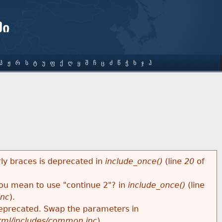
ში
Პ
Ჟ
Რ
Ს
Ტ
Უ
Ფ
Ქ
Ღ
Ყ
Შ
Ჩ
Ც
Ძ
Წ
Ჭ
Ხ
Ჯ
Ჰ
rly braces is deprecated in
include_once()
(line
20
of
 you mean to use "continue 2"? in
include_once()
(line
inc
).
s deprecated. Swap the parameters in
html/includes/common.inc
).