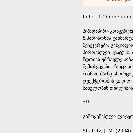
r
w
u
o
e
o
Indirect Competition
r
d
h
r
პირდაპირი კონკურენ
s
მ.ჰარისონმა განმარტ
e
m
მენეჯერები, განყოფ
პიროვნული სტატუსი. 
r
e
ნდობას უმრავლესობა
შემთხვევები, როცა ა
e
s
მიზნით მაინც ახორცი
ეფექტურობის ჭიდილი.
s
სახელობის თბილისის
a
***
g
გამოყენებული ლიტერ
e
Shafritz, J. M. (2004