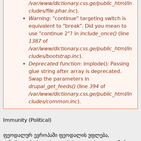
k
/var/www/dictionary.css.ge/public_html/in
r
e
cludes/file.phar.inc
).
h
y
Warning
: "continue" targeting switch is
r
w
equivalent to "break". Did you mean to
e
o
use "continue 2"? in
include_once()
(line
o
r
1387
of
r
d
/var/www/dictionary.css.ge/public_html/in
r
s
cludes/bootstrap.inc
).
e
Deprecated function
: implode(): Passing
m
glue string after array is deprecated.
Swap the parameters in
e
drupal_get_feeds()
(line
394
of
/var/www/dictionary.css.ge/public_html/in
s
cludes/common.inc
).
s
Immunity (Political)
a
ფეოდალურ ევროპაში ფეოდალის უფლება,