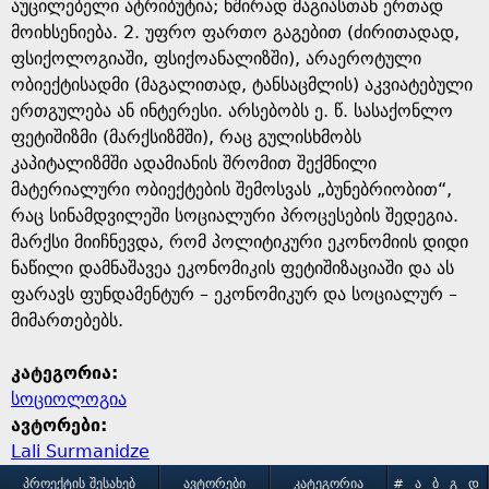
e
აუცილებელი ატრიბუტია; ხშირად მაგიასთან ერთად
მოიხსენიება. 2. უფრო ფართო გაგებით (ძირითადად,
ფსიქოლოგიაში, ფსიქოანალიზში), არაეროტული
ობიექტისადმი (მაგალითად, ტანსაცმლის) აკვიატებული
ერთგულება ან ინტერესი. არსებობს ე. წ. სასაქონლო
ფეტიშიზმი (მარქსიზმში), რაც გულისხმობს
კაპიტალიზმში ადამიანის შრომით შექმნილი
მატერიალური ობიექტების შემოსვას „ბუნებრიობით“,
რაც სინამდვილეში სოციალური პროცესების შედეგია.
მარქსი მიიჩნევდა, რომ პოლიტიკური ეკონომიის დიდი
ნაწილი დამნაშავეა ეკონომიკის ფეტიშიზაციაში და ას
ფარავს ფუნდამენტურ – ეკონომიკურ და სოციალურ –
მიმართებებს.
კატეგორია:
სოციოლოგია
ავტორები:
Lali Surmanidze
ᲞᲠᲝᲔᲥᲢᲘᲡ ᲨᲔᲡᲐᲮᲔᲑ
ᲐᲕᲢᲝᲠᲔᲑᲘ
ᲙᲐᲢᲔᲒᲝᲠᲘᲐ
#
Ა
Ბ
Გ
Დ