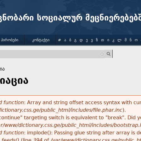
Jump to navigation
ცნობარი სოციალურ მეცნიერებებ
 ᲞᲘᲠᲝᲑᲔᲑᲘ
ᲙᲝᲜᲢᲐᲥᲢᲘ
#
Ა
Ბ
Გ
Დ
Ე
Ვ
Ზ
Თ
Ი
Კ
Ლ
Მ
Ნ
Ო
ია
იაცია
 function
: Array and string offset access syntax with cu
ctionary.css.ge/public_html/includes/file.phar.inc
).
"continue" targeting switch is equivalent to "break". Did
ar/www/dictionary.css.ge/public_html/includes/bootstrap.
 function
: implode(): Passing glue string after array i
_feeds()
(line
394
of
/var/www/dictionary.css.ge/public_