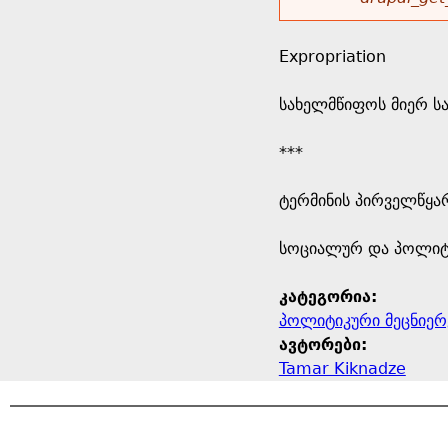
r
w
u
o
e
o
Expropriation
r
d
h
r
სახელმწიფოს მიერ სა
s
e
m
***
r
e
ტერმინის პირველწყარ
e
s
​სოციალურ და პოლიტ
s
კატეგორია:
პოლიტიკური მეცნიერ
a
ავტორები:
Tamar Kiknadze
g
e