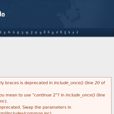
ში
Პ
Ჟ
Რ
Ს
Ტ
Უ
Ფ
Ქ
Ღ
Ყ
Შ
Ჩ
Ც
Ძ
Წ
Ჭ
Ხ
Ჯ
Ჰ
rly braces is deprecated in
include_once()
(line
20
of
 you mean to use "continue 2"? in
include_once()
(line
inc
).
s deprecated. Swap the parameters in
html/includes/common.inc
).