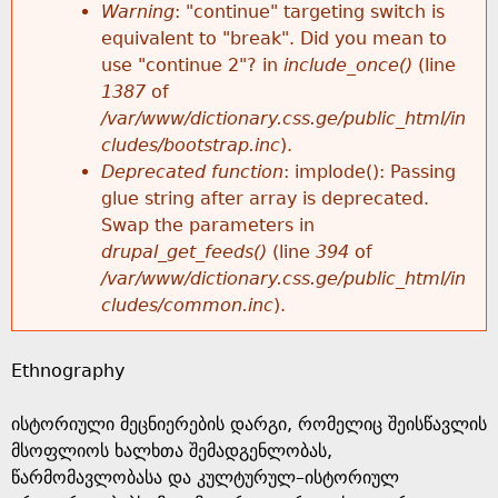
k
Warning
: "continue" targeting switch is
r
e
equivalent to "break". Did you mean to
h
y
use "continue 2"? in
include_once()
(line
o
w
1387
of
e
o
/var/www/dictionary.css.ge/public_html/in
r
r
cludes/bootstrap.inc
).
r
d
Deprecated function
: implode(): Passing
m
s
glue string after array is deprecated.
e
Swap the parameters in
e
drupal_get_feeds()
(line
394
of
/var/www/dictionary.css.ge/public_html/in
s
cludes/common.inc
).
s
Ethnography
a
ისტორიული მეცნიერების დარგი, რომელიც შეისწავლის
g
მსოფლიოს ხალხთა შემადგენლობას,
წარმომავლობასა და კულტურულ–ისტორიულ