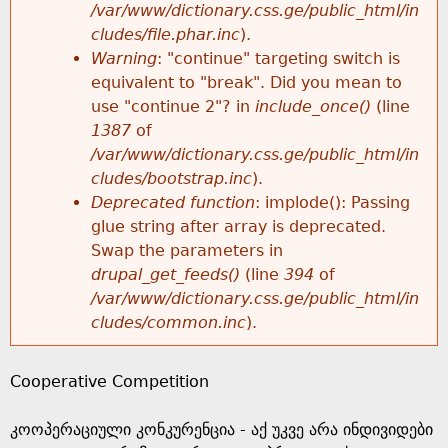
k
/var/www/dictionary.css.ge/public_html/in
r
e
cludes/file.phar.inc
).
h
y
Warning
: "continue" targeting switch is
r
w
equivalent to "break". Did you mean to
e
o
use "continue 2"? in
include_once()
(line
o
r
1387
of
r
d
/var/www/dictionary.css.ge/public_html/in
r
s
cludes/bootstrap.inc
).
e
Deprecated function
: implode(): Passing
m
glue string after array is deprecated.
Swap the parameters in
e
drupal_get_feeds()
(line
394
of
/var/www/dictionary.css.ge/public_html/in
s
cludes/common.inc
).
s
Cooperative Competition
a
კოოპერაციული კონკურენცია - აქ უკვე არა ინდივიდები